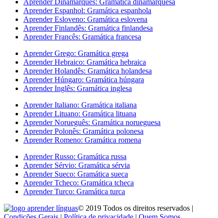
Aprender Dinamarquês: Gramática dinamarquesa
Aprender Espanhol: Gramática espanhola
Aprender Esloveno: Gramática eslovena
Aprender Finlandês: Gramática finlandesa
Aprender Francês: Gramática francesa
Aprender Grego: Gramática grega
Aprender Hebraico: Gramática hebraica
Aprender Holandês: Gramática holandesa
Aprender Húngaro: Gramática húngara
Aprender Inglês: Gramática inglesa
Aprender Italiano: Gramática italiana
Aprender Lituano: Gramática lituana
Aprender Norueguês: Gramática norueguesa
Aprender Polonês: Gramática polonesa
Aprender Romeno: Gramática romena
Aprender Russo: Gramática russa
Aprender Sérvio: Gramática sérvia
Aprender Sueco: Gramática sueca
Aprender Tcheco: Gramática tcheca
Aprender Turco: Gramática turca
© 2019 Todos os direitos reservados |
Condições Gerais
|
Política de privacidade
|
Quem Somos