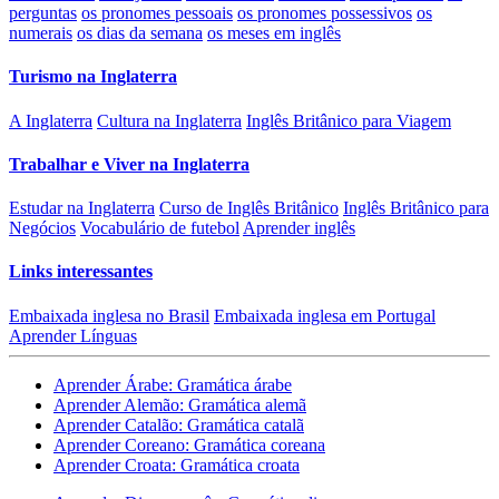
perguntas
os pronomes pessoais
os pronomes possessivos
os
numerais
os dias da semana
os meses em inglês
Turismo na Inglaterra
A Inglaterra
Cultura na Inglaterra
Inglês Britânico para Viagem
Trabalhar e Viver na Inglaterra
Estudar na Inglaterra
Curso de Inglês Britânico
Inglês Britânico para
Negócios
Vocabulário de futebol
Aprender inglês
Links interessantes
Embaixada inglesa no Brasil
Embaixada inglesa em Portugal
Aprender Línguas
Aprender Árabe: Gramática árabe
Aprender Alemão: Gramática alemã
Aprender Catalão: Gramática catalã
Aprender Coreano: Gramática coreana
Aprender Croata: Gramática croata